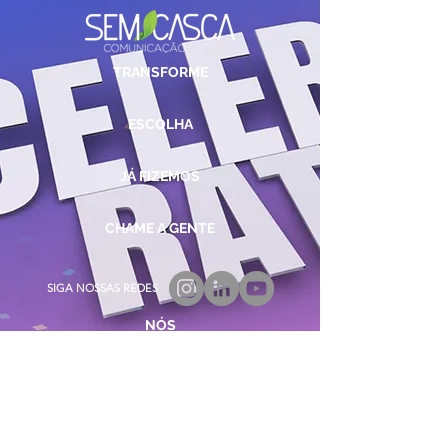
TRANSFORME
ESCOLHA
JÁ FIZEMOS
CHAME A GENTE
SIGA NOSSAS REDES
NÓS